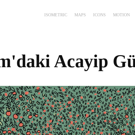
ISOMETRIC
MAPS
ICONS
MOTION
m'daki Acayip Gü